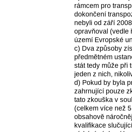
rámcem pro transp
dokončení transpoz
nebyli od září 2008,
opravňoval (vedle ř
území Evropské un
c) Dva způsoby zís
předmětném ustano
stát tedy může při 
jeden z nich, nikol
d) Pokud by byla pr
zahrnující pouze z
tato zkouška v sou
(celkem více než 5
obsahově náročnějš
kvalifikace slučuj