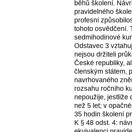
běhů školení. Náv
pravidelného škole
profesní způsobilos
tohoto osvědčení. 
sedmihodinové kurz
Odstavec 3 vztahuje
nejsou držiteli prů
České republiky, 
členským státem, p
navrhovaného zněn
rozsahu ročního ku
nepoužije, jestliže
než 5 let; v opačné
35 hodin školení p
K § 48 odst. 4: náv
ekvivalenci pravide