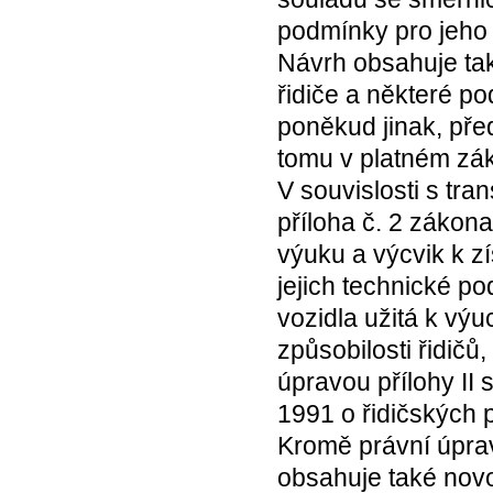
podmínky pro jeho r
Návrh obsahuje tak
řidiče a některé po
poněkud jinak, pře
tomu v platném zá
V souvislosti s tr
příloha č. 2 zákona
výuku a výcvik k z
jejich technické p
vozidla užitá k vý
způsobilosti řidičů,
úpravou přílohy I
1991 o řidičských 
Kromě právní úprav
obsahuje také novo