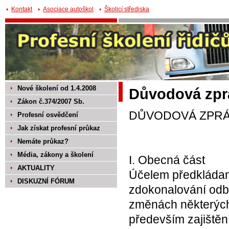
Kontakt
Asociace autoškol
Školicí střediska
Nové školení od 1.4.2008
Důvodová zprá
Zákon č.374/2007 Sb.
DŮVODOVÁ ZPR
Profesní osvědčení
Jak získat profesní průkaz
Nemáte průkaz?
Média, zákony a školení
I. Obecná část
AKTUALITY
Účelem předkládané
DISKUZNÍ FÓRUM
zdokonalování odbo
změnách některých 
především zajištěn