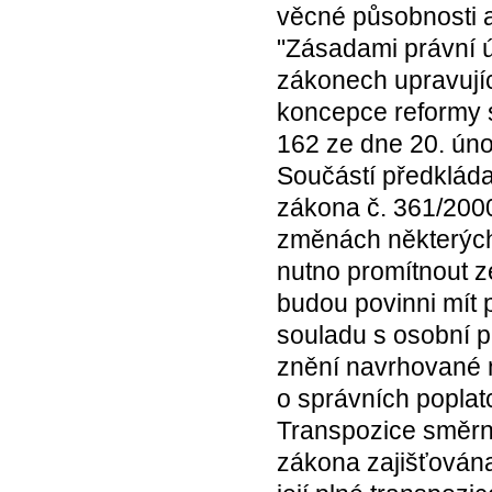
věcné působnosti a
"Zásadami právní ú
zákonech upravujíc
koncepce reformy s
162 ze dne 20. úno
Součástí předkláda
zákona č. 361/200
změnách některých 
nutno promítnout z
budou povinni mít p
souladu s osobní p
znění navrhované n
o správních poplat
Transpozice směrn
zákona zajišťována