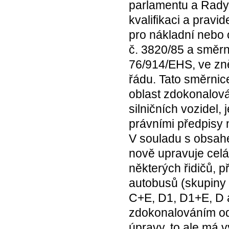
parlamentu a Rady
kvalifikaci a pravi
pro nákladní nebo
č. 3820/85 a směr
76/914/EHS, ve zn
řádu. Tato směrnic
oblast zdokonalová
silničních vozidel,
právními předpisy 
V souladu s obsah
nově upravuje celá
některých řidičů, p
autobusů (skupiny 
C+E, D1, D1+E, D a
zdokonalováním odb
úpravy, to ale má 