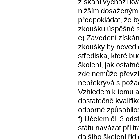
získání výchozí kv
nižším dosaženým s
předpokládat, že b
zkoušku úspěšně sl
e) Zavedení získán
zkoušky by nevedlo
střediska, které b
školení, jak ostatn
zde nemůže převzít
nepřekrývá s požad
Vzhledem k tomu a
dostatečně kvalifi
odborné způsobilost
f) Účelem čl. 3 ods
státu navázat při t
dalšího školení ři