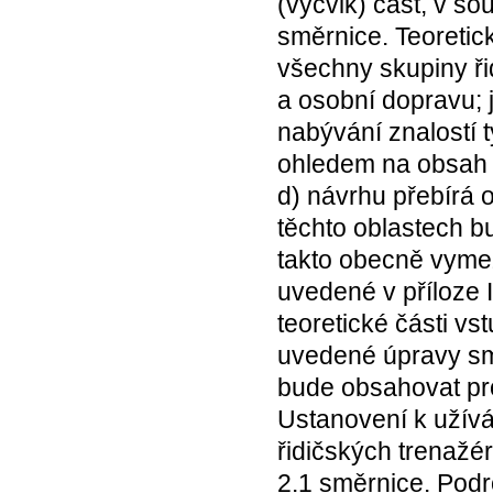
(výcvik) část, v sou
směrnice. Teoretic
všechny skupiny ři
a osobní dopravu; j
nabývání znalostí 
ohledem na obsah př
d) návrhu přebírá 
těchto oblastech b
takto obecně vymez
uvedené v příloze I
teoretické části v
uvedené úpravy sm
bude obsahovat pro
Ustanovení k užívá
řidičských trenažér
2.1 směrnice. Pod