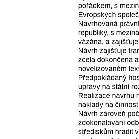
pořádkem, s mezin
Evropských společ
Navrhovaná právní
republiky, s mezin
vázána, a zajišťuj
Návrh zajišťuje tr
zcela dokončena až 
novelizovaném tex
Předpokládaný hos
úpravy na státní ro
Realizace návrhu n
náklady na činnost 
Návrh zároveň počí
zdokonalování odbo
střediskům hradit 