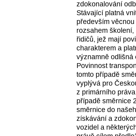
zdokonalování odbo
Stávající platná v
především věcnou 
rozsahem školení,
řidičů, jež mají po
charakterem a platn
významně odlišná 
Povinnost transpon
tomto případě směr
vyplývá pro Českou 
z primárního práva
případě směrnice 
směrnice do našeh
získávání a zdokon
vozidel a některých