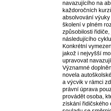
navazujícího na ab
každoročních kurzů,
absolvování výuky 
školení v plném ro
způsobilosti řidiče
následujícího cyklu
Konkrétní vymezení
jakož i nejvyšší m
upravovat navazují
Významné doplnění 
novela autoškolské
a výcvik v rámci zd
právní úprava pouz
provádět osoba, kt
získání řidičského
souladu se směrnicí