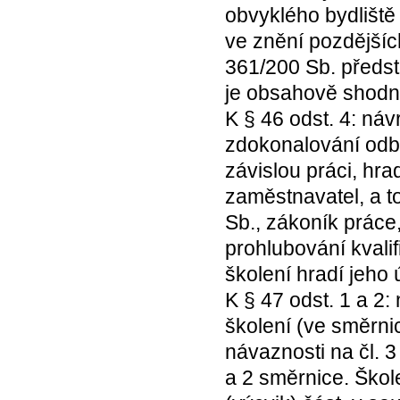
obvyklého bydliště
ve znění pozdější
361/200 Sb. předst
je obsahově shodný
K § 46 odst. 4: ná
zdokonalování odbor
závislou práci, hra
zaměstnavatel, a t
Sb., zákoník práce
prohlubování kvali
školení hradí jeho ú
K § 47 odst. 1 a 2
školení (ve směrni
návaznosti na čl. 3 
a 2 směrnice. Škol