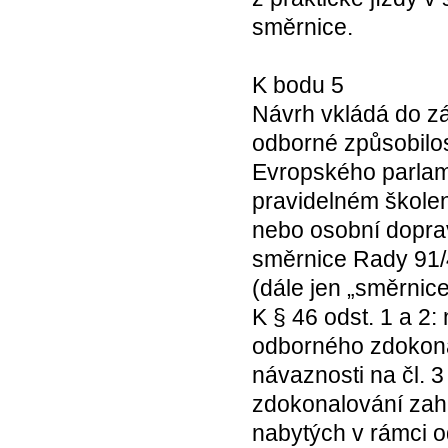
směrnice.
K bodu 5
Návrh vkládá do z
odborné způsobilost
Evropského parlame
pravidelném školení
nebo osobní dopra
směrnice Rady 91/
(dále jen „směrnice
K § 46 odst. 1 a 2
odborného zdokonal
návaznosti na čl. 3
zdokonalování zahr
nabytých v rámci o