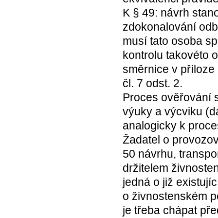
K § 49: návrh stan
zdokonalování odbo
musí tato osoba sp
kontrolu takovéto 
směrnice v příloze 
čl. 7 odst. 2.
Proces ověřování 
výuky a výcviku (dá
analogicky k proce
Žadatel o provozov
50 návrhu, transpon
držitelem živnoste
jedná o již existuj
o živnostenském p
je třeba chápat př