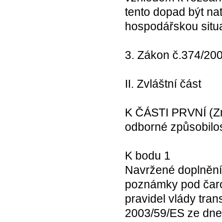
tento dopad být na
hospodářskou situa
3. Zákon č.374/200
II. Zvláštní část
K ČÁSTI PRVNÍ (Zm
odborné způsobilos
K bodu 1
Navržené doplnění 
poznámky pod čarou
pravidel vlády tra
2003/59/ES ze dne 