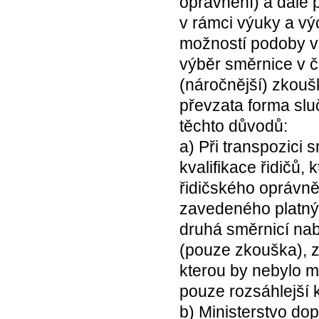
oprávnění) a dále p
v rámci výuky a vý
možností podoby vs
výběr směrnice v čl
(náročnější) zkoušk
převzata forma slu
těchto důvodů:
a) Při transpozici
kvalifikace řidičů,
řidičského oprávně
zavedeného platný
druhá směrnicí nab
(pouze zkouška), 
kterou by nebylo m
pouze rozsáhlejší
b) Ministerstvo d