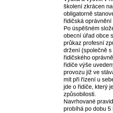
školení zkrácen na
obligatorně stanove
řidičská oprávněn
Po úspěšném slože
obecní úřad obce s
průkaz profesní způ
držení (společně s
řidičského oprávně
řidiče výše uvedený
provozu již ve stáv
mít při řízení u se
jde o řidiče, který
způsobilosti.
Navrhované pravid
probíhá po dobu 5 l