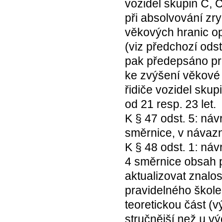
vozidel skupin C, C
při absolvování zr
věkových hranic op
(viz předchozí ods
pak předepsáno pro
ke zvýšení věkové 
řidiče vozidel skup
od 21 resp. 23 let.
K § 47 odst. 5: náv
směrnice, v návazno
K § 48 odst. 1: náv
4 směrnice obsah p
aktualizovat znalos
pravidelného škole
teoretickou část (v
stručnější než u vý