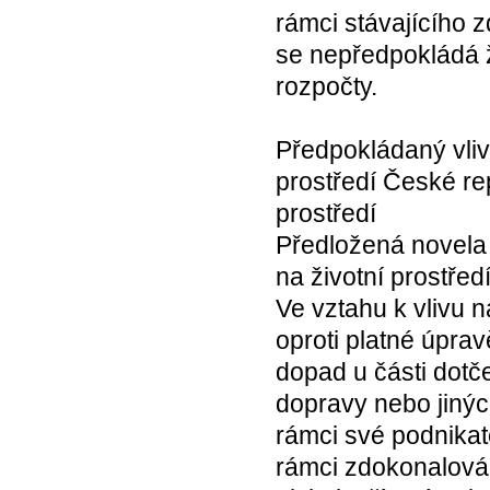
rámci stávajícího 
se nepředpokládá 
rozpočty.
Předpokládaný vli
prostředí České re
prostředí
Předložená novela
na životní prostřed
Ve vztahu k vlivu n
oproti platné úprav
dopad u části dotč
dopravy nebo jinýc
rámci své podnikate
rámci zdokonalován