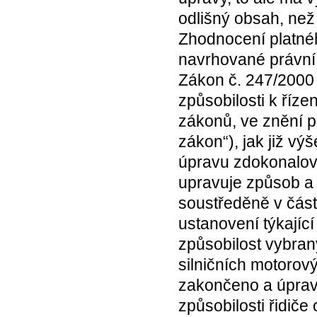
odlišný obsah, než
Zhodnocení platnéh
navrhované právní
Zákon č. 247/2000 
způsobilosti k říz
zákonů, ve znění p
zákon“), jak již v
úpravu zdokonalová
upravuje způsob a 
soustředěně v část
ustanovení týkajíc
způsobilost vybran
silničních motorový
zakončeno a úprav
způsobilosti řidič