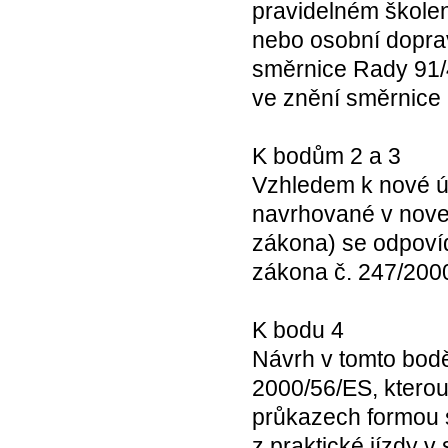
pravidelném školení
nebo osobní dopra
směrnice Rady 91/
ve znění směrnice
K bodům 2 a 3
Vzhledem k nové úp
navrhované v nove
zákona) se odpoví
zákona č. 247/200
K bodu 4
Návrh v tomto bodě
2000/56/ES, ktero
průkazech formou 
z praktické jízdy 