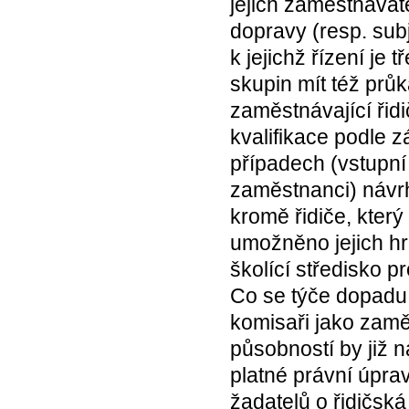
jejich zaměstnavate
dopravy (resp. subj
k jejichž řízení je
skupin mít též průk
zaměstnávající řid
kvalifikace podle 
případech (vstupní 
zaměstnanci) návrh
kromě řidiče, který
umožněno jejich hra
školící středisko p
Co se týče dopadu 
komisaři jako zamě
působností by již 
platné právní úprav
žadatelů o řidičsk