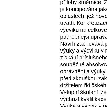
přílohy směrnice. 
je koncipována jak
oblastech, jež nov
uvádí. Konkretizac
výcviku na celkové
podrobnější úprav
Návrh zachovává p
výuky a výcviku v 
získání příslušnéh
souběžné absolvová
oprávnění a výuky 
před zkouškou zako
držitelem řidičské
Vstupní školení lz
výchozí kvalifikace
Výuka a výcvik v n