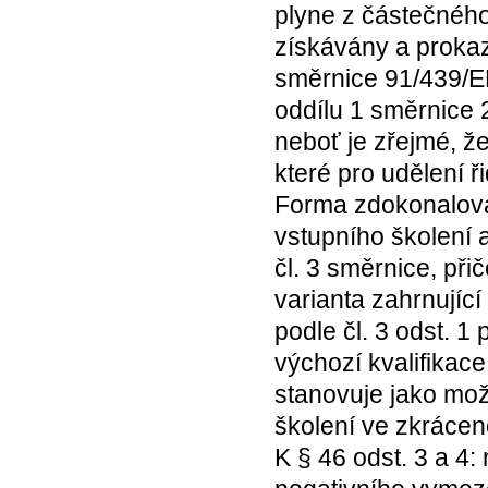
plyne z částečného 
získávány a prokaz
směrnice 91/439/EH
oddílu 1 směrnice 
neboť je zřejmé, ž
které pro udělení ř
Forma zdokonalován
vstupního školení 
čl. 3 směrnice, př
varianta zahrnujíc
podle čl. 3 odst. 1
výchozí kvalifikace
stanovuje jako mož
školení ve zkráce
K § 46 odst. 3 a 4: