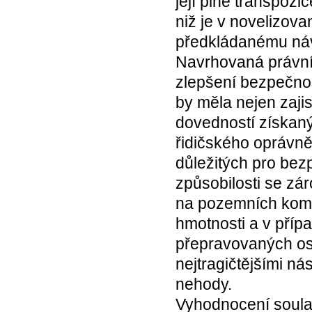
její plné transpozi
niž je v novelizov
předkládanému náv
Navrhovaná právní
zlepšení bezpečno
by měla nejen zajis
dovedností získanýc
řidičského oprávně
důležitých pro bez
způsobilosti se zár
na pozemních komun
hmotnosti a v příp
přepravovaných os
nejtragičtějšími ná
nehody.
Vyhodnocení soula