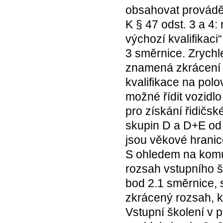
obsahovat prováděc
K § 47 odst. 3 a 4
výchozí kvalifikaci“ 
3 směrnice. Zrychl
znamená zkrácení 
kvalifikace na pol
možné řídit vozidl
pro získání řidičs
skupin D a D+E od
jsou věkové hranice 
S ohledem na komun
rozsah vstupního šk
bod 2.1 směrnice, s
zkrácený rozsah, kt
Vstupní školení v 