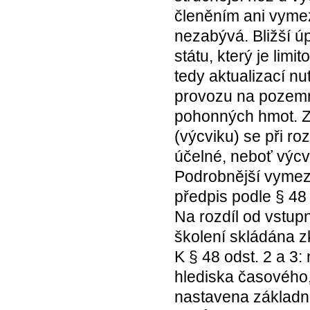
členěním ani vymez
nezabývá. Bližší ú
státu, který je lim
tedy aktualizací n
provozu na pozemn
pohonných hmot. Za
(výcviku) se při ro
účelné, neboť výcvi
Podrobnější vymez
předpis podle § 48 
Na rozdíl od vstup
školení skládána 
K § 48 odst. 2 a 3
hlediska časového, 
nastavena základní