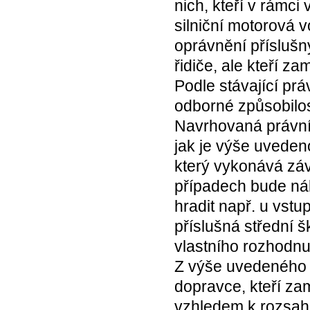
nich, kteří v rámci
silniční motorová vo
oprávnění příslušn
řidiče, ale kteří za
Podle stávající pr
odborné způsobilos
Navrhovaná právní 
jak je výše uvedeno
který vykonává záv
případech bude nák
hradit např. u vst
příslušná střední š
vlastního rozhodnu
Z výše uvedeného lz
dopravce, kteří za
vzhledem k rozsahu