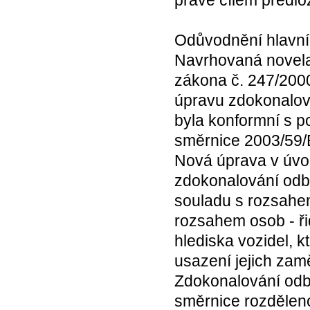
právě cílem předl
Odůvodnění hlavní
Navrhovaná novela
zákona č. 247/2000
úpravu zdokonalová
byla konformní s p
směrnice 2003/59/
Nová úprava v úvo
zdokonalování odbor
souladu s rozsahem
rozsahem osob - řid
hlediska vozidel, kt
usazení jejich zam
Zdokonalování odb
směrnice rozdělen