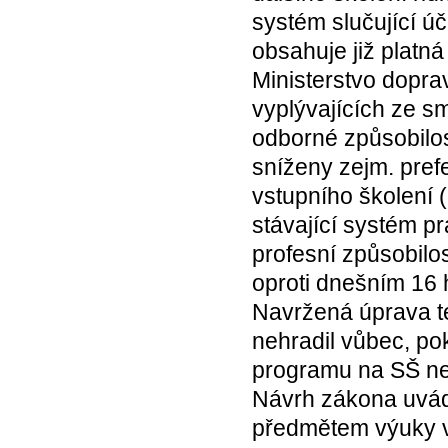
systém slučující ú
obsahuje již platn
Ministerstvo dopra
vyplývajících ze 
odborné způsobilos
sníženy zejm. pref
vstupního školení 
stávající systém pr
profesní způsobilo
oproti dnešním 16
Navržená úprava té
nehradil vůbec, po
programu na SŠ ne
Návrh zákona uvádí
předmětem výuky v 