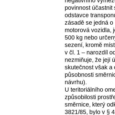
negativního vymeze
povinnost účastnit
odstavce transponují
zásadě se jedná o ř
motorová vozidla, 
500 kg nebo určený
sezení, kromě míst
v čl. 1 – narozdíl
nezmiňuje, že její 
skutečnost však a 
působnosti směrnice
návrhu).
U teritoriálního o
způsobilosti prostř
směrnice, který odk
3821/85, bylo v § 