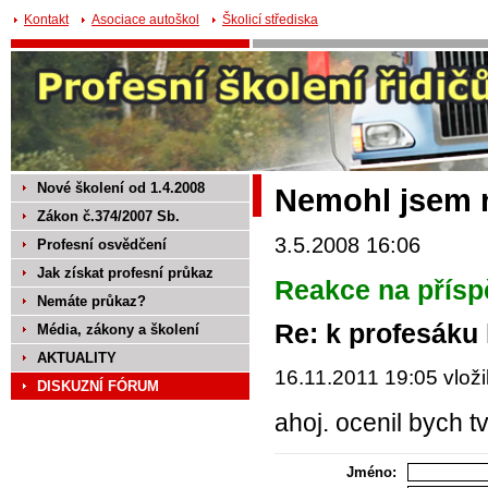
Kontakt
Asociace autoškol
Školicí střediska
Nové školení od 1.4.2008
Nemohl jsem n
Zákon č.374/2007 Sb.
3.5.2008 16:06
Profesní osvědčení
Jak získat profesní průkaz
Reakce na přísp
Nemáte průkaz?
Re: k profesáku l
Média, zákony a školení
AKTUALITY
16.11.2011 19:05 vloži
DISKUZNÍ FÓRUM
ahoj. ocenil bych tv
Jméno: